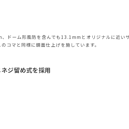
mm、ドーム形風防を含んでも13.1mmとオリジナルに近
スのコマと同様に鏡面仕上げを施しています。
じネジ留め式を採用