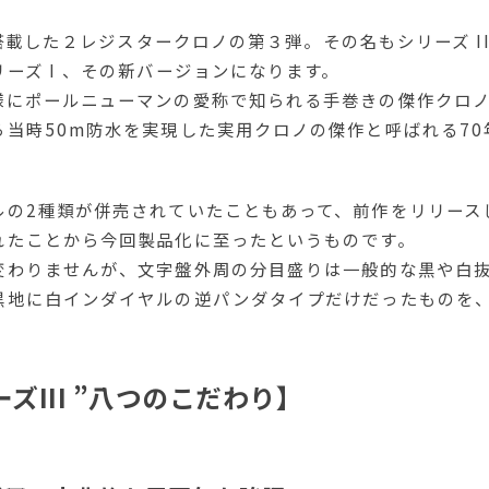
を搭載した２レジスタークロノの第３弾。その名もシリーズ I
ーズ I 、その新バージョンになります。
様にポールニューマンの愛称で知られる手巻きの傑作クロ
当時50m防水を実現した実用クロノの傑作と呼ばれる70
ルの2種類が併売されていたこともあって、前作をリリース
れたことから今回製品化に至ったというものです。
変わりませんが、文字盤外周の分目盛りは一般的な黒や白
黒地に白インダイヤルの逆パンダタイプだけだったものを
ズIII ”八つのこだわり】