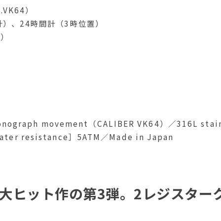
VK64）
計）、24時間計（3時位置）
本）
ronograph movement（CALIBER VK64）／316L stain
er resistance］5ATM／Made in Japan
した大ヒット作の第3弾。2レジスターク