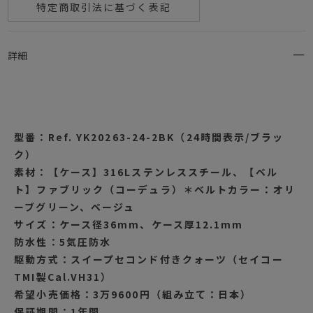
特定商取引法に基づく表記
詳細
型番：Ref. YK20263-24-2BK（24時間表示/ブラッ
ク）
素材：【ケース】316Lステンレススチール、【ベル
ト】ファブリック（コーデュラ）＊ベルトカラー：オリ
ーブグリーン、ベージュ
サイズ：ケース径36mm、ケース厚12.1mm
防水性：5気圧防水
駆動方式：スイープセコンド付きクォーツ（セイコー
TMI製Cal.VH31）
希望小売価格：3万9600円（組み立て：日本）
保証期間：1年間