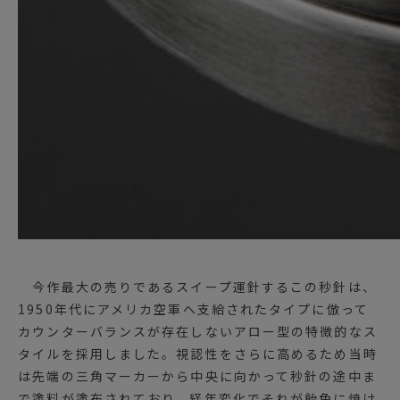
今作最大の売りであるスイープ運針するこの秒針は、
1950年代にアメリカ空軍へ支給されたタイプに倣って
カウンターバランスが存在しないアロー型の特徴的なス
タイルを採用しました。視認性をさらに高めるため当時
は先端の三角マーカーから中央に向かって秒針の途中ま
で塗料が塗布されており、経年変化でそれが飴色に焼け